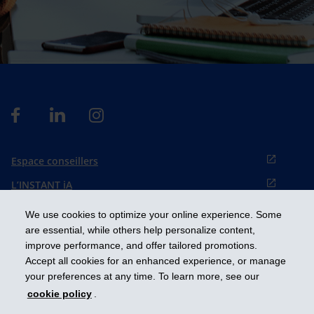
Espace conseillers
L’INSTANT iA
Préférence de témoins
We use cookies to optimize your online experience. Some
English
are essential, while others help personalize content,
improve performance, and offer tailored promotions.
Accept all cookies for an enhanced experience, or manage
Prendre les devants
your preferences at any time. To learn more, see our
cookie policy
.